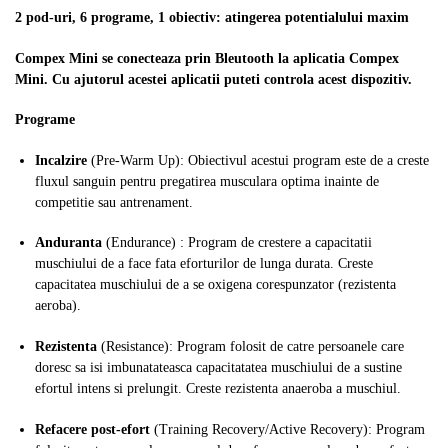
2 pod-uri, 6 programe, 1 obiectiv: atingerea potentialului maxim
Compex Mini se conecteaza prin Bleutooth la aplicatia Compex
Mini. Cu ajutorul acestei aplicatii puteti controla acest dispozitiv.
Programe
Incalzire
(Pre-Warm Up): Obiectivul acestui program este de a creste
fluxul sanguin pentru pregatirea musculara optima inainte de
competitie sau antrenament.
Anduranta
(Endurance) : Program de crestere a capacitatii
muschiului de a face fata eforturilor de lunga durata. Creste
capacitatea muschiului de a se oxigena corespunzator (rezistenta
aeroba).
Rezistenta
(Resistance): Program folosit de catre persoanele care
doresc sa isi imbunatateasca capacitatatea muschiului de a sustine
efortul intens si prelungit. Creste rezistenta anaeroba a muschiul.
Refacere post-efort
(Training Recovery/Active Recovery): Program