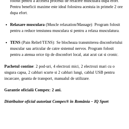
folosit pentru a accelera procesul de refacere musculara dupa efort.
Pentru beneficii maxime este ideal folosirea acestuia in primele 2 ore
dupa efort.
Relaxare musculara
(Muscle relaxation/Massage): Program folosit
pentru a reduce tensiunea musculara si pentru a relaxa musculatura.
TENS
(Pain Relief/TENS): Se blocheaza transmiterea disconfortului
muscular sau articular de catre sistemul nervos. Program folosit
pentru a atenua orice tip de disconfort local, atat acut cat si cronic.
Pachetul contine
: 2 pod-uri, 4 electrozi mici, 2 electrozi mari cu o
singura capsa, 2 cabluri scurte si 2 cabluri lungi, cablul USB pentru
incarcare, geanta de transport, manualul de utilizare.
Garantie oficială Compex: 2 ani.
Distribuitor oficial autorizat Compex® în România – IQ Sport