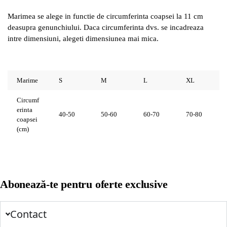
Marimea se alege in functie de circumferinta coapsei la 11 cm
deasupra genunchiului. Daca circumferinta dvs. se incadreaza
intre dimensiuni, alegeti dimensiunea mai mica.
Marime
S
M
L
XL
Circumf
erinta
40-50
50-60
60-70
70-80
coapsei
(cm)
Abonează-te pentru oferte exclusive
Contact