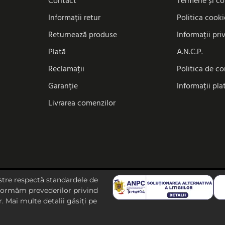
Contact
Termene și co
Informații retur
Politica cooki
Returnează produse
Informații pri
Plată
A.N.C.P.
Reclamații
Politica de co
Garanție
Informații pla
Livrarea comenzilor
astre respectă standardele de
onformăm prevederilor privind
. Mai multe detalii găsiți pe