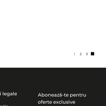
1
2
3
i legale
Abonează-te pentru
oferte exclusive