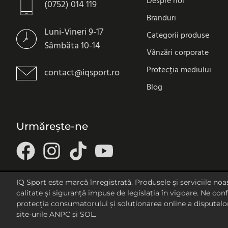
Despre noi
(0752) 014 119
Branduri
Luni-Vineri 9-17
Categorii produse
Sâmbăta 10-14
Vânzări corporate
Protecția mediului
contact@iqsport.ro
Blog
Urmărește-ne
IQ Sport este marcă înregistrată. Produsele și serviciile no
calitate și siguranță impuse de legislația în vigoare. Ne c
protecția consumatorului și soluționarea online a disputelor
site-urile ANPC și SOL.