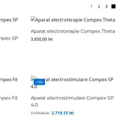
1
2
3
Aparat electroterapie Compex Theta
ompex SP
3.850,00
lei
-15%
mpex Fit
Aparat electrostimulare Compex SP
4.0
2.719,15
lei
3.199,00
lei