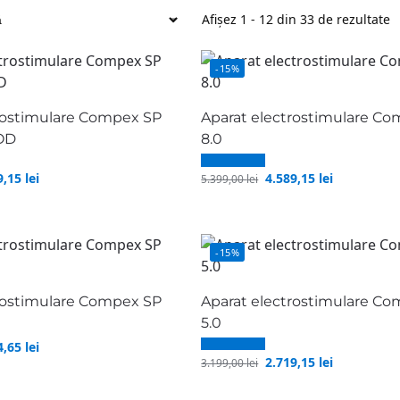
Afișez 1 - 12 din 33 de rezultate
-15%
rostimulare Compex SP
Aparat electrostimulare C
WOD
8.0
9,15
lei
4.589,15
lei
5.399,00
lei
-15%
rostimulare Compex SP
Aparat electrostimulare Co
5.0
4,65
lei
2.719,15
lei
3.199,00
lei