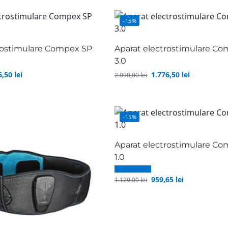
-15%
rostimulare Compex SP
Aparat electrostimulare Co
3.0
6,50
lei
1.776,50
lei
2.090,00
lei
-15%
Aparat electrostimulare Co
1.0
959,65
lei
1.129,00
lei