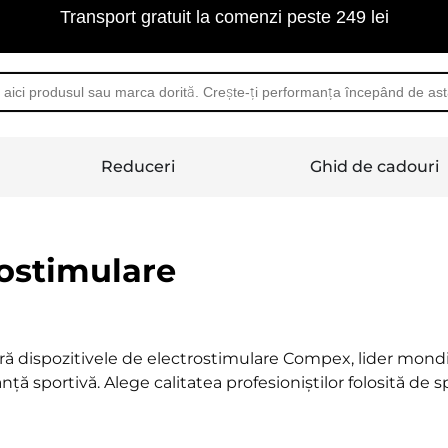
Transport gratuit la comenzi peste 249 lei
Reduceri
Ghid de cadouri
rostimulare
ă dispozitivele de electrostimulare Compex, lider mondi
ță sportivă. Alege calitatea profesioniștilor folosită de s