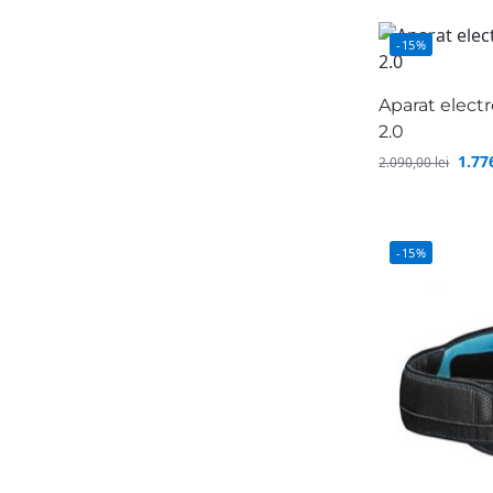
-15%
Aparat elect
2.0
1.77
2.090,00
lei
-15%