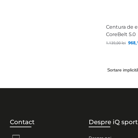
Centura de 
CoreBelt 5.0
968
1.139,00
lei
Contact
Despre iQ sport