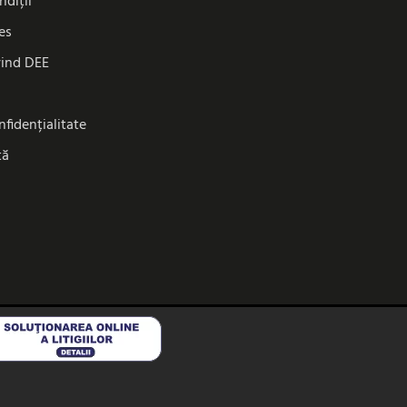
ndiții
es
vind DEE
nfidențialitate
tă