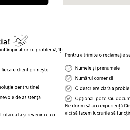
ia!
i întâmpinat orice problemă, îți
Pentru a trimite o reclamație sa
Numele și prenumele
 fiecare client primește
Numărul comenzii
oluție pentru tine!
O descriere clară a probl
 nevoie de asistență
Opțional: poze sau docum
Ne dorim să ai o experiență
făr
aici să facem lucrurile să funcț
icitarea ta și revenim cu o