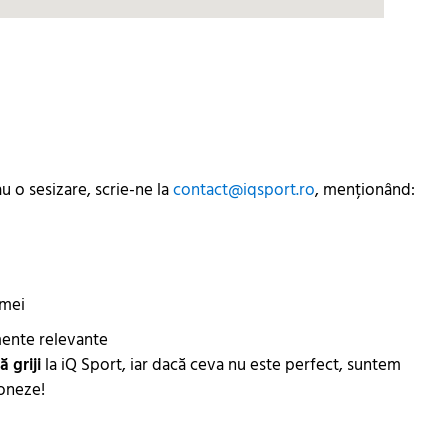
u o sesizare, scrie-ne la
contact@iqsport.ro
, menționând:
emei
ente relevante
ă griji
la iQ Sport, iar dacă ceva nu este perfect, suntem
ioneze!