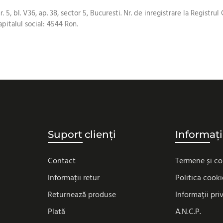
r. 5, bl. V36, ap. 38, sector 5, Bucuresti. Nr. de inregistrare la Regis
italul social: 4544 Ron.
Suport clienți
Informați
Contact
Termene și co
Informații retur
Politica cooki
Returnează produse
Informații pri
Plată
A.N.C.P.