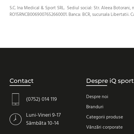
S.C. Ina Medical & Sport SRL. Sediul social: Str. Aleea Botorani, n
RO15RNCB0069007652660001. Banca: BCR, sucursala Libertatii. Cap
Contact
Despre iQ sport
Despre noi
(0752) 014 119
Branduri
Luni-Vineri 9-17
Categorii produse
Sâmbăta 10-14
Vânzări corporate