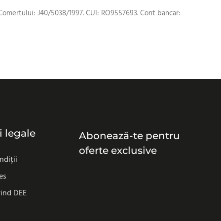
trul Comertului: J40/5038/1997. CUI: RO9557693. Cont bancar:
i legale
Abonează-te pentru
oferte exclusive
ndiții
es
vind DEE