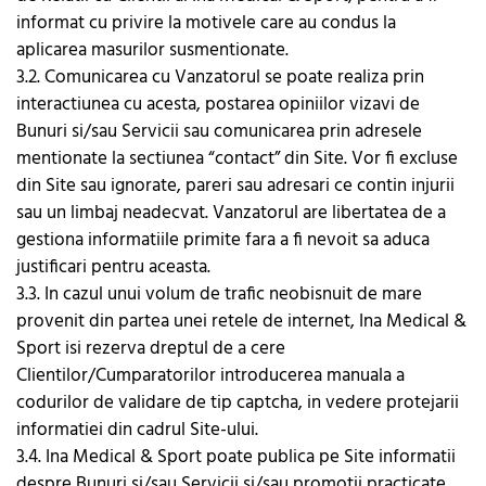
informat cu privire la motivele care au condus la
aplicarea masurilor susmentionate.
3.2. Comunicarea cu Vanzatorul se poate realiza prin
interactiunea cu acesta, postarea opiniilor vizavi de
Bunuri si/sau Servicii sau comunicarea prin adresele
mentionate la sectiunea “contact” din Site. Vor fi excluse
din Site sau ignorate, pareri sau adresari ce contin injurii
sau un limbaj neadecvat. Vanzatorul are libertatea de a
gestiona informatiile primite fara a fi nevoit sa aduca
justificari pentru aceasta.
3.3. In cazul unui volum de trafic neobisnuit de mare
provenit din partea unei retele de internet, Ina Medical &
Sport isi rezerva dreptul de a cere
Clientilor/Cumparatorilor introducerea manuala a
codurilor de validare de tip captcha, in vedere protejarii
informatiei din cadrul Site-ului.
3.4. Ina Medical & Sport poate publica pe Site informatii
despre Bunuri si/sau Servicii si/sau promotii practicate