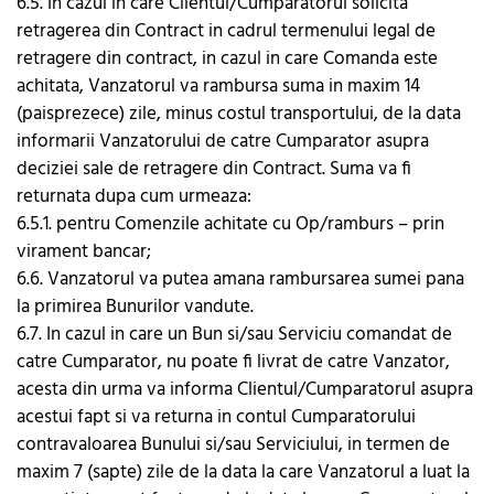
6.5. In cazul in care Clientul/Cumparatorul solicita
retragerea din Contract in cadrul termenului legal de
retragere din contract, in cazul in care Comanda este
achitata, Vanzatorul va rambursa suma in maxim 14
(paisprezece) zile, minus costul transportului, de la data
informarii Vanzatorului de catre Cumparator asupra
deciziei sale de retragere din Contract. Suma va fi
returnata dupa cum urmeaza:
6.5.1. pentru Comenzile achitate cu Op/ramburs – prin
virament bancar;
6.6. Vanzatorul va putea amana rambursarea sumei pana
la primirea Bunurilor vandute.
6.7. In cazul in care un Bun si/sau Serviciu comandat de
catre Cumparator, nu poate fi livrat de catre Vanzator,
acesta din urma va informa Clientul/Cumparatorul asupra
acestui fapt si va returna in contul Cumparatorului
contravaloarea Bunului si/sau Serviciului, in termen de
maxim 7 (sapte) zile de la data la care Vanzatorul a luat la