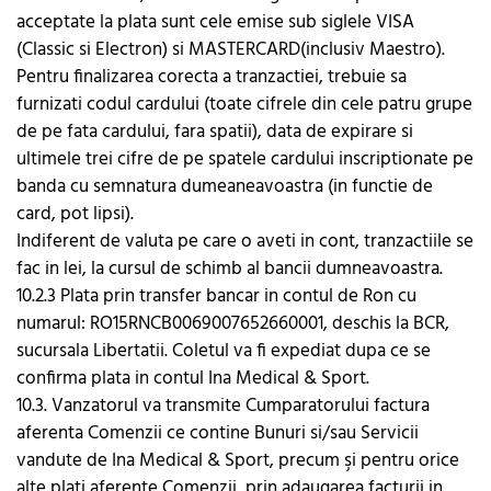
acceptate la plata sunt cele emise sub siglele VISA
(Classic si Electron) si MASTERCARD(inclusiv Maestro).
Pentru finalizarea corecta a tranzactiei, trebuie sa
furnizati codul cardului (toate cifrele din cele patru grupe
de pe fata cardului, fara spatii), data de expirare si
ultimele trei cifre de pe spatele cardului inscriptionate pe
banda cu semnatura dumeaneavoastra (in functie de
card, pot lipsi).
Indiferent de valuta pe care o aveti in cont, tranzactiile se
fac in lei, la cursul de schimb al bancii dumneavoastra.
10.2.3 Plata prin transfer bancar in contul de Ron cu
numarul: RO15RNCB0069007652660001, deschis la BCR,
sucursala Libertatii. Coletul va fi expediat dupa ce se
confirma plata in contul Ina Medical & Sport.
10.3. Vanzatorul va transmite Cumparatorului factura
aferenta Comenzii ce contine Bunuri si/sau Servicii
vandute de Ina Medical & Sport, precum şi pentru orice
alte plati aferente Comenzii, prin adaugarea facturii in