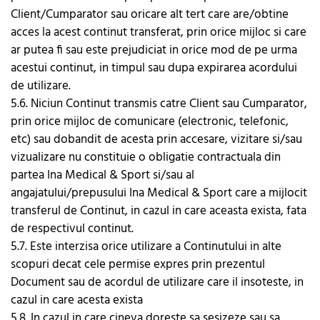
Client/Cumparator sau oricare alt tert care are/obtine
acces la acest continut transferat, prin orice mijloc si care
ar putea fi sau este prejudiciat in orice mod de pe urma
acestui continut, in timpul sau dupa expirarea acordului
de utilizare.
5.6. Niciun Continut transmis catre Client sau Cumparator,
prin orice mijloc de comunicare (electronic, telefonic,
etc) sau dobandit de acesta prin accesare, vizitare si/sau
vizualizare nu constituie o obligatie contractuala din
partea Ina Medical & Sport si/sau al
angajatului/prepusului Ina Medical & Sport care a mijlocit
transferul de Continut, in cazul in care aceasta exista, fata
de respectivul continut.
5.7. Este interzisa orice utilizare a Continutului in alte
scopuri decat cele permise expres prin prezentul
Document sau de acordul de utilizare care il insoteste, in
cazul in care acesta exista
5.8. In cazul in care cineva doreste sa sesizeze sau sa