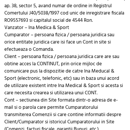
ap. 38, sector 5, avand numar de ordine in Registrul
Comertului J40/5038/1997 cod unic de inregistrare fiscala
RO9557693 si capitalul social de 4544 Ron.
Vanzator – Ina Medica & Sport
Cumparator – persoana fizica / persoana juridica sau
orice entitate juridica care isi face un Cont in site si
efectueaza o Comanda.
Client – persoana fizica / persoana juridica care are sau
obtine acces la CONTINUT, prin orice mijloc de
comunicare pus la dispozitie de catre Ina Meducal &
Sport (electronic, telefonic, etc) sau in baza unui acord
de utilizare existent intre Ina Medical & Sport si acesta si
care necesita crearea si utilizarea unui CONT.
Cont – sectiunea din Site formata dintr-o adresa de e-
mail si o parola care permite Cumparatorului
transmiterea Comenzii si care contine informatii despre
Client/Cumparator si istoricul Cumparatorului in Site
(Comenzi, facturi fiscale, garantii Bunuri, etc.).