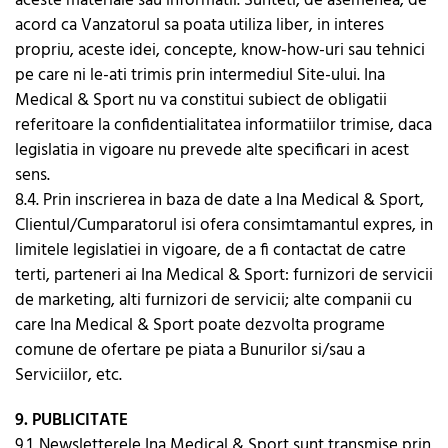
aceste materiale sau informatii. Sunteti, de asemenea, de
acord ca Vanzatorul sa poata utiliza liber, in interes
propriu, aceste idei, concepte, know-how-uri sau tehnici
pe care ni le-ati trimis prin intermediul Site-ului. Ina
Medical & Sport nu va constitui subiect de obligatii
referitoare la confidentialitatea informatiilor trimise, daca
legislatia in vigoare nu prevede alte specificari in acest
sens.
8.4. Prin inscrierea in baza de date a Ina Medical & Sport,
Clientul/Cumparatorul isi ofera consimtamantul expres, in
limitele legislatiei in vigoare, de a fi contactat de catre
terti, parteneri ai Ina Medical & Sport: furnizori de servicii
de marketing, alti furnizori de servicii; alte companii cu
care Ina Medical & Sport poate dezvolta programe
comune de ofertare pe piata a Bunurilor si/sau a
Serviciilor, etc.
9. PUBLICITATE
9.1. Newsletterele Ina Medical & Sport sunt transmise prin