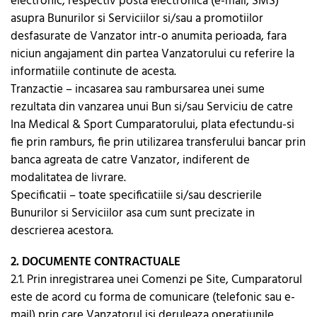
electronic, respectiv posta electronica (e-mail, SMS)
asupra Bunurilor si Serviciilor si/sau a promotiilor
desfasurate de Vanzator intr-o anumita perioada, fara
niciun angajament din partea Vanzatorului cu referire la
informatiile continute de acesta.
Tranzactie – incasarea sau rambursarea unei sume
rezultata din vanzarea unui Bun si/sau Serviciu de catre
Ina Medical & Sport Cumparatorului, plata efectundu-si
fie prin ramburs, fie prin utilizarea transferului bancar prin
banca agreata de catre Vanzator, indiferent de
modalitatea de livrare.
Specificatii – toate specificatiile si/sau descrierile
Bunurilor si Serviciilor asa cum sunt precizate in
descrierea acestora.
2. DOCUMENTE CONTRACTUALE
2.1. Prin inregistrarea unei Comenzi pe Site, Cumparatorul
este de acord cu forma de comunicare (telefonic sau e-
mail) prin care Vanzatorul isi deruleaza operatiunile