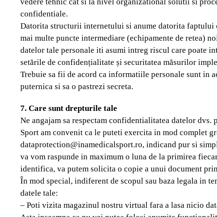
vedere tehnic cat si la nivel organizational solutii si proc
confidentiale.
Datorita structurii internetului si anume datorita faptului
mai multe puncte intermediare (echipamente de retea) noi
datelor tale personale iti asumi intreg riscul care poate i
setările de confidențialitate și securitatea măsurilor impl
Trebuie sa fii de acord ca informatiile personale sunt in a
puternica si sa o pastrezi secreta.
7. Care sunt drepturile tale
Ne angajam sa respectam confidentialitatea datelor dvs. pe
Sport am convenit ca le puteti exercita in mod complet gr
dataprotection@inamedicalsport.ro, indicand pur si simplu m
va vom raspunde in maximum o luna de la primirea fiecarei
identifica, va putem solicita o copie a unui document prin
În mod special, indiferent de scopul sau baza legala in te
datele tale:
– Poti vizita magazinul nostru virtual fara a lasa nicio da