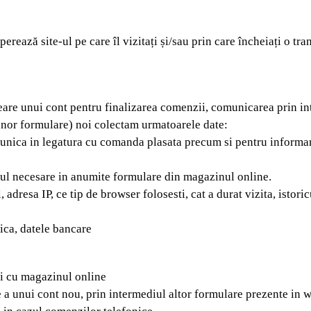
erează site-ul pe care îl vizitați și/sau prin care încheiați o tra
creare unui cont pentru finalizarea comenzii, comunicarea prin i
 unor formulare) noi colectam urmatoarele date:
omunica in legatura cu comanda plasata precum si pentru informa
ul necesare in anumite formulare din magazinul online.
 adresa IP, ce tip de browser folosesti, cat a durat vizita, istoric
ica, datele bancare
nii cu magazinul online
 a unui cont nou, prin intermediul altor formulare prezente in w