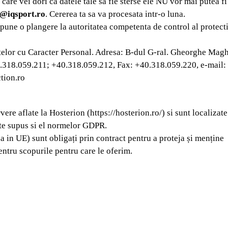
 care vei dori ca datele tale sa fie sterse ele NU vor mai putea f
n@iqsport.ro
. Cererea ta sa va procesata intr-o luna.
une o plangere la autoritatea competenta de control al protectie
atelor cu Caracter Personal. Adresa: B-dul G-ral. Gheorghe Mag
40.318.059.211; +40.318.059.212, Fax: +40.318.059.220, e-mail:
tion.ro
ere aflate la Hosterion (https://hosterion.ro/) si sunt localizat
ste supus si el normelor GDPR.
 in UE) sunt obligați prin contract pentru a proteja și menține
pentru scopurile pentru care le oferim.