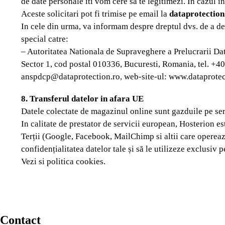
de date personale iti vom cere sa te legitimezi. In cazul in
Aceste solicitari pot fi trimise pe email la
dataprotectio
In cele din urma, va informam despre dreptul dvs. de a dep
special catre:
– Autoritatea Nationala de Supraveghere a Prelucrarii D
Sector 1, cod postal 010336, Bucuresti, Romania, tel. +
anspdcp@dataprotection.ro, web-site-ul: www.dataprotec
8. Transferul datelor in afara UE
Datele colectate de magazinul online sunt gazduile pe serv
In calitate de prestator de servicii european, Hosterion e
Terții (Google, Facebook, MailChimp si altii care opereaza
confidențialitatea datelor tale și să le utilizeze exclusiv 
Vezi si politica cookies.
Contact