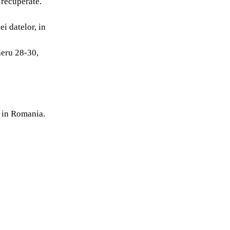
i recuperate.
i datelor, in
heru 28-30,
e in Romania.