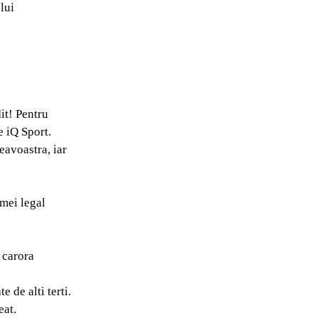
lui
it! Pentru
e iQ Sport.
eavoastra, iar
emei legal
a carora
 de alti terti.
eat.