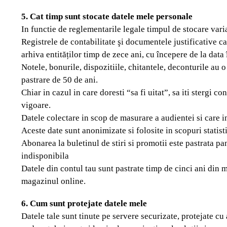
5. Cat timp sunt stocate datele mele personale
In functie de reglementarile legale timpul de stocare varia
Registrele de contabilitate şi documentele justificative car
arhiva entităților timp de zece ani, cu începere de la data 
Notele, bonurile, dispozitiile, chitantele, deconturile au o
pastrare de 50 de ani.
Chiar in cazul in care doresti “sa fi uitat”, sa iti stergi c
vigoare.
Datele colectare in scop de masurare a audientei si care in
Aceste date sunt anonimizate si folosite in scopuri statist
Abonarea la buletinul de stiri si promotii este pastrata 
indisponibila
Datele din contul tau sunt pastrate timp de cinci ani din 
magazinul online.
6. Cum sunt protejate datele mele
Datele tale sunt tinute pe servere securizate, protejate cu