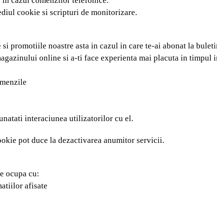
on in cazul comenzilor telefonice.
diul cookie si scripturi de monitorizare.
 si promotiile noastre asta in cazul in care te-ai abonat la buleti
magazinului online si a-ti face experienta mai placuta in timpul i
omenzile
natati interaciunea utilizatorilor cu el.
okie pot duce la dezactivarea anumitor servicii.
se ocupa cu:
atiilor afisate