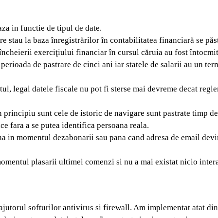
za in functie de tipul de date.
e stau la baza înregistrărilor în contabilitatea financiară se păs
încheierii exerciţiului financiar în cursul căruia au fost întocmit
 perioada de pastrare de cinci ani iar statele de salarii au un te
ontul, legal datele fiscale nu pot fi sterse mai devreme decat regl
 principiu sunt cele de istoric de navigare sunt pastrate timp de
ice fara a se putea identifica persoana reala.
pana in momentul dezabonarii sau pana cand adresa de email dev
momentul plasarii ultimei comenzi si nu a mai existat nicio inter
 ajutorul softurilor antivirus si firewall. Am implementat atat di