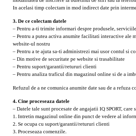
modalitatea de inscriere la buletinul de stiri sau la telef
In acelasi timp colectam in mod indirect date prin interme
3. De ce colectam datele
– Pentru a-ti trimite informari despre produsele, serviciile
– Pentru a putea activa anumite facilitati interactive ale 
website-ul nostru
– Pentru a te ajuta sa-ti administrezi mai usor contul si c
– Din motive de securitate pe website si trasabilitate
– Pentru suport/garantii/retururi clienti
– Pentru analiza traficul din magazinul online si de a imbu
Refuzul de a ne comunica anumite date sau de a refuza co
4. Cine proceseaza datele
– Datele tale sunt procesate de angajatii IQ SPORT, care 
1. Intretin magazinul online din punct de vedere al inform
2. Se ocupa cu suport/garantii/retururi clienti
3. Proceseaza comenzile.