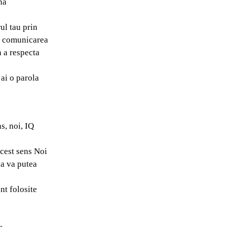
na
ul tau prin
in comunicarea
n a respecta
 ai o parola
s, noi, IQ
acest sens Noi
 a va putea
nt folosite