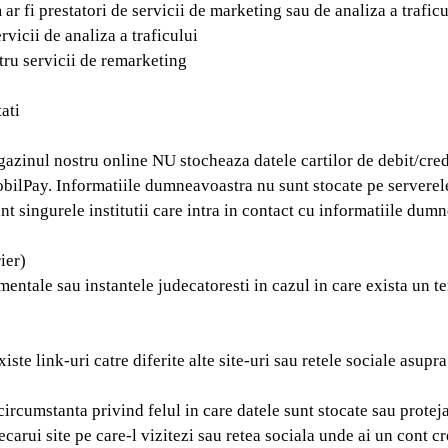
m ar fi prestatori de servicii de marketing sau de analiza a traficu
vicii de analiza a traficului
ru servicii de remarketing
ati
azinul nostru online NU stocheaza datele cartilor de debit/cred
 mobilPay. Informatiile dumneavoastra nu sunt stocate pe serverel
nt singurele institutii care intra in contact cu informatiile dumn
ier)
mentale sau instantele judecatoresti in cazul in care exista un t
ste link-uri catre diferite alte site-uri sau retele sociale asupr
rcumstanta privind felul in care datele sunt stocate sau protejate
ecarui site pe care-l vizitezi sau retea sociala unde ai un cont cr