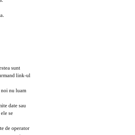
a.
a.
estea sunt
 urmand link-ul
a noi nu luam
mite date sau
 ele se
ate de operator