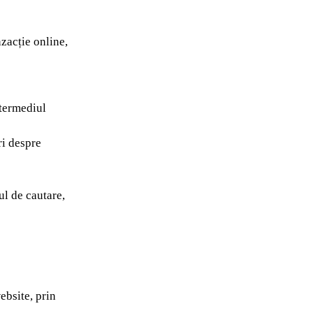
nzacție online,
ntermediul
ri despre
ul de cautare,
ebsite, prin