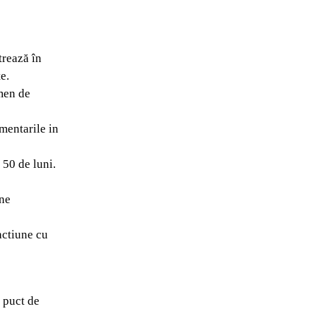
trează în
e.
rmen de
ementarile in
 50 de luni.
ine
actiune cu
n puct de