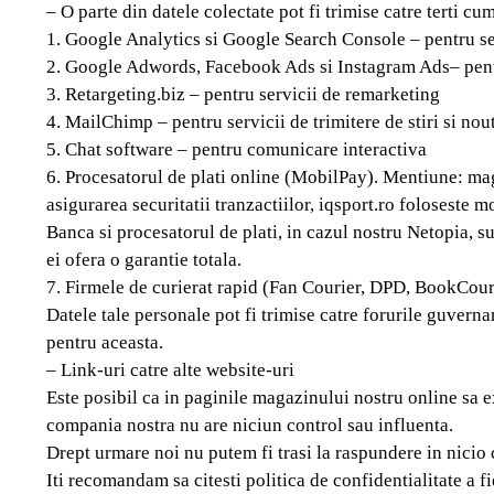
– O parte din datele colectate pot fi trimise catre terti cu
1. Google Analytics si Google Search Console – pentru ser
2. Google Adwords, Facebook Ads si Instagram Ads– pent
3. Retargeting.biz – pentru servicii de remarketing
4. MailChimp – pentru servicii de trimitere de stiri si nout
5. Chat software – pentru comunicare interactiva
6. Procesatorul de plati online (MobilPay). Mentiune: mag
asigurarea securitatii tranzactiilor, iqsport.ro foloseste
Banca si procesatorul de plati, in cazul nostru Netopia, su
ei ofera o garantie totala.
7. Firmele de curierat rapid (Fan Courier, DPD, BookCour
Datele tale personale pot fi trimise catre forurile guverna
pentru aceasta.
– Link-uri catre alte website-uri
Este posibil ca in paginile magazinului nostru online sa exi
compania nostra nu are niciun control sau influenta.
Drept urmare noi nu putem fi trasi la raspundere in nicio ci
Iti recomandam sa citesti politica de confidentialitate a fi