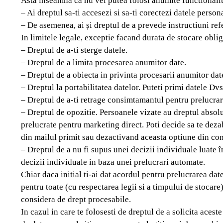
Asta inseamna ca nu vei putea folosi anumite functionalita
– Ai dreptul sa-ti accesezi si sa-ti corectezi datele person
– De asemenea, ai și dreptul de a prevede instructiuni refe
In limitele legale, exceptie facand durata de stocare oblig
– Dreptul de a-ti sterge datele.
– Dreptul de a limita procesarea anumitor date.
– Dreptul de a obiecta in privinta procesarii anumitor date
– Dreptul la portabilitatea datelor. Puteti primi datele Dvs
– Dreptul de a-ti retrage consimtamantul pentru prelucrare
– Dreptul de opozitie. Persoanele vizate au dreptul absolu
prelucrate pentru marketing direct. Poti decide sa te dezab
din mailul primit sau dezactivand aceasta optiune din con
– Dreptul de a nu fi supus unei decizii individuale luate
decizii individuale in baza unei prelucrari automate.
Chiar daca initial ti-ai dat acordul pentru prelucrarea dat
pentru toate (cu respectarea legii si a timpului de stocare)
considera de drept procesabile.
In cazul in care te folosesti de dreptul de a solicita aces