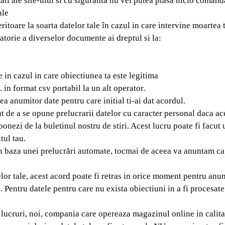
ti ale site-ului si cu siguranta nu vei putea plasa nicio comand
ale
ritoare la soarta datelor tale în cazul in care intervine moartea t
atorie a diverselor documente ai dreptul si la:
 in cazul in care obiectiunea ta este legitima
. in format csv portabil la un alt operator.
a anumitor date pentru care initial ti-ai dat acordul.
t de a se opune prelucrarii datelor cu caracter personal daca ac
onezi de la buletinul nostru de stiri. Acest lucru poate fi facut
tul tau.
 în baza unei prelucrări automate, tocmai de aceea va anuntam c
elor tale, acest acord poate fi retras in orice moment pentru anu
. Pentru datele pentru care nu exista obiectiuni in a fi procesate
te lucruri, noi, compania care opereaza magazinul online in calit