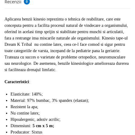
Recenzii
0
Aplicarea benzii kinesio reprezinta o tehnica de reabilitare, care este
conceputa pentru a facilita procesul natural de vindecare a organismului,
oferind in acelasi timp sprijin si stabilitate pentru muschi si articulatii,
fara a restrange insa miscarile naturale ale organismului. Kinesio tape-ul
Dream K Tribal nu contine latex, ceea ce-l face comod si sigur pentru
toate categoriile de varsta, incepand de la pediatrie pana la geriatrie.
Trateaza cu succes o varietate de probleme ortopedice, neuromusculare
sau neurologice. De asemenea, benzile kinesiologice amelioreaza durerea
si faciliteaza drenajul limfatic.
Caracteristici
:
Elasticitate: 140%;
Material: 97% bumbac, 3% spandex (elastan);
Rezistent la apa;
Nu contine latex;
Hipoalergenic, adeziv acrilic;
Dimensiuni:
5 cm x 5 m;
Producator: Sixtus