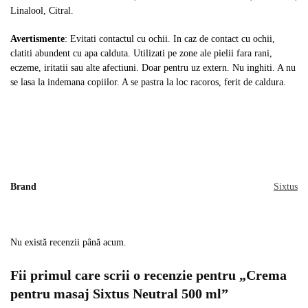
Linalool, Citral.
Avertismente
: Evitati contactul cu ochii. In caz de contact cu ochii,
clatiti abundent cu apa calduta. Utilizati pe zone ale pielii fara rani,
eczeme, iritatii sau alte afectiuni. Doar pentru uz extern. Nu inghiti. A nu
se lasa la indemana copiilor. A se pastra la loc racoros, ferit de caldura.
Brand
Sixtus
Nu există recenzii până acum.
Fii primul care scrii o recenzie pentru „Crema
pentru masaj Sixtus Neutral 500 ml”