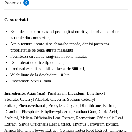
Recenzii
0
Caracteristici
Este ideala pentru masajul prelungit si nutritiv, datorita uleiurilor
naturale din compozitie;
Are o textura usoara si se absoarbe repede, dar isi pastreaza
proprietatile pe toata durata masajului;
Faciliteaza circulatia sangvina in zona masata;
Este tolerat de orice tip de piele;
Produsul este disponibil la flacon de
500 ml
;
Valabilitate de la deschidere: 10 luni
Producator: Sixtus Italia
Ingrediente
: Aqua (apa); Paraffinum Liquidum, Ethylhexyl
Stearate, Cetearyl Alcohol, Glycerin, Sodium Cetearyl
Sulfate, Phenoxyethanol , Propylene Glycol, Dimithicone, Parfum,
Disodium Phosphate, Ethylhexyglicerin, Xanthan Gum, Citric Acid,
Sorbitol, Melissa Officinalis Leaf Extract, Rosmarinus Officinalis Leaf
Extract, Salvia Officinalis Leaf Extract, Thymus Serpyllum Extract,
Arnica Montana Flower Extract, Gentians Lutea Root Extract, Limonene,