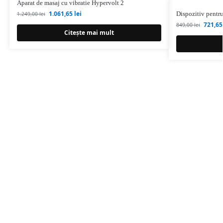
Aparat de masaj cu vibratie Hypervolt 2
1.061,65
lei
Dispozitiv pentr
1.249,00
lei
721,6
849,00
lei
Citește mai mult