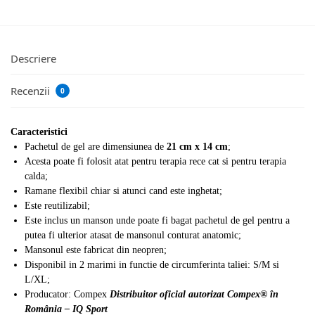
Descriere
Recenzii
0
Caracteristici
Pachetul de gel are dimensiunea de
21 cm x 14 cm
;
Acesta poate fi folosit atat pentru terapia rece cat si pentru terapia
calda;
Ramane flexibil chiar si atunci cand este inghetat;
Este reutilizabil;
Este inclus un manson unde poate fi bagat pachetul de gel pentru a
putea fi ulterior atasat de mansonul conturat anatomic;
Mansonul este fabricat din neopren;
Disponibil in 2 marimi in functie de circumferinta taliei: S/M si
L/XL;
Producator: Compex
Distribuitor oficial autorizat Compex® în
România – IQ Sport