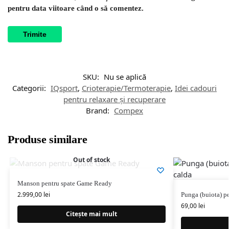
pentru data viitoare când o să comentez.
SKU:
Nu se aplică
Categorii:
IQsport
,
Crioterapie/Termoterapie
,
Idei cadouri
pentru relaxare și recuperare
Brand:
Compex
Produse similare
Out of stock
Manson pentru spate Game Ready
2.999,00
lei
Punga (buiota) pe
69,00
lei
Citește mai mult