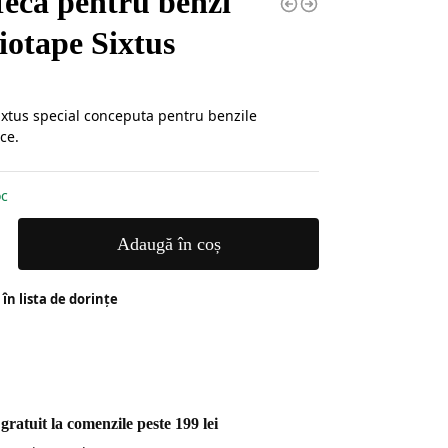
feca pentru benzi
iotape Sixtus
ixtus special conceputa pentru benzile
ce.
oc
Adaugă în coș
în lista de dorințe
gratuit la comenzile peste 199 lei