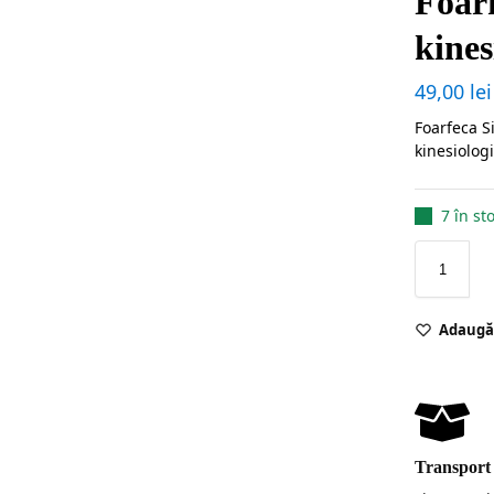
Foar
kines
49,00
lei
Foarfeca S
kinesiologi
7 în st
Adaugă 
Transport 