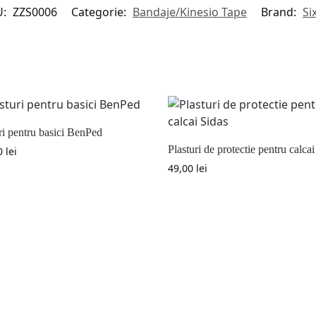
U:
ZZS0006
Categorie:
Bandaje/Kinesio Tape
Brand:
Si
ri pentru basici BenPed
Plasturi de protectie pentru calca
0
lei
49,00
lei