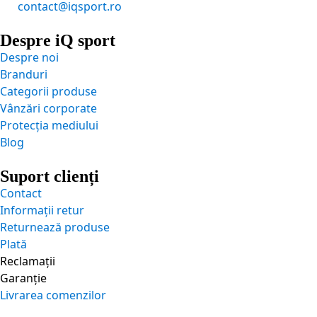
contact@iqsport.ro
Despre iQ sport
Despre noi
Branduri
Categorii produse
Vânzări corporate
Protecția mediului
Blog
Suport clienți
Contact
Informații retur
Returnează produse
Plată
Reclamații
Garanție
Livrarea comenzilor