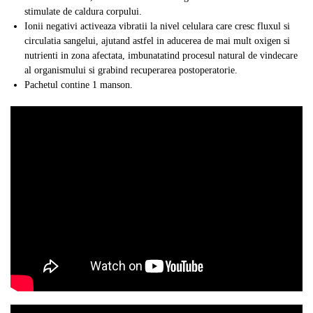
stimulate de caldura corpului.
Ionii negativi activeaza vibratii la nivel celulara care cresc fluxul si
circulatia sangelui, ajutand astfel in aducerea de mai mult oxigen si
nutrienti in zona afectata, imbunatatind procesul natural de vindecare
al organismului si grabind recuperarea postoperatorie.
Pachetul contine 1 manson.