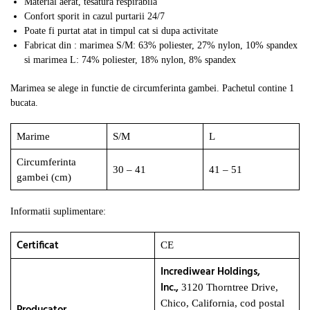
Material aerat, tesatura respirabila
Confort sporit in cazul purtarii 24/7
Poate fi purtat atat in timpul cat si dupa activitate
Fabricat din : marimea S/M: 63% poliester, 27% nylon, 10% spandex
si marimea L: 74% poliester, 18% nylon, 8% spandex
Marimea se alege in functie de circumferinta gambei. Pachetul contine 1
bucata.
Marime
S/M
L
Circumferinta
30 – 41
41 – 51
gambei (cm)
Informatii suplimentare:
Certificat
CE
Incrediwear Holdings,
Inc.,
3120 Thorntree Drive,
Chico, California, cod postal