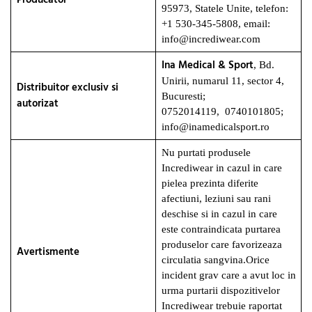
Producator
95973, Statele Unite, telefon:
+1 530‑345‑5808, email:
info@incrediwear.com
Ina Medical & Sport
, Bd.
Unirii, numarul 11, sector 4,
Distribuitor exclusiv si
Bucuresti;
autorizat
0752014119, 0740101805;
info@inamedicalsport.ro
Nu purtati produsele
Incrediwear in cazul in care
pielea prezinta diferite
afectiuni, leziuni sau rani
deschise si in cazul in care
este contraindicata purtarea
produselor care favorizeaza
Avertismente
circulatia sangvina.Orice
incident grav care a avut loc in
urma purtarii dispozitivelor
Incrediwear trebuie raportat