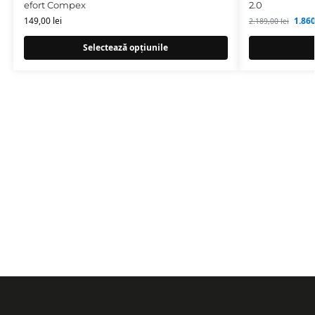
efort Compex
2.0
149,00
lei
1.86
2.189,00
lei
Selectează opțiunile