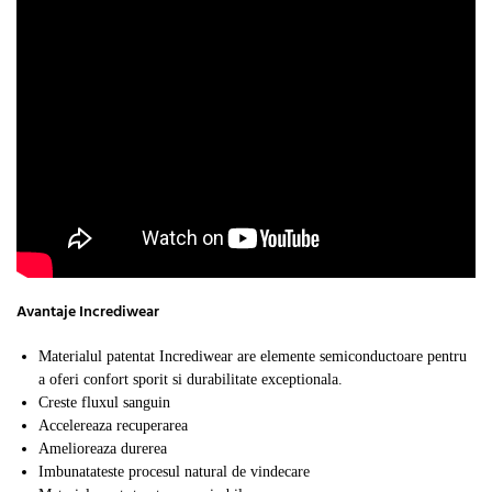
Avantaje Incrediwear
Materialul patentat Incrediwear are elemente semiconductoare pentru
a oferi confort sporit si durabilitate exceptionala.
Creste fluxul sanguin
Accelereaza recuperarea
Amelioreaza durerea
Imbunatateste procesul natural de vindecare