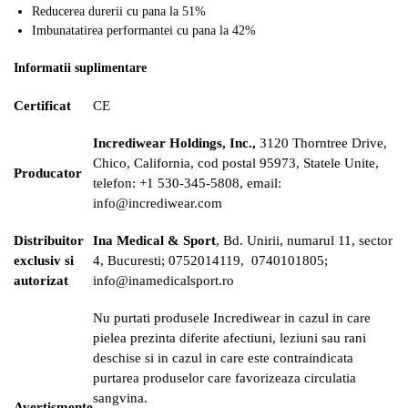
Reducerea durerii cu pana la 51%
Imbunatatirea performantei cu pana la 42%
Informatii suplimentare
Certificat
CE
Incrediwear Holdings, Inc.,
3120 Thorntree Drive,
Chico, California, cod postal 95973, Statele Unite,
Producator
telefon: +1 530‑345‑5808, email:
info@incrediwear.com
Distribuitor
Ina Medical & Sport
, Bd. Unirii, numarul 11, sector
exclusiv si
4, Bucuresti; 0752014119,
0740101805;
autorizat
info@inamedicalsport.ro
Nu purtati produsele Incrediwear in cazul in care
pielea prezinta diferite afectiuni, leziuni sau rani
deschise si in cazul in care este contraindicata
purtarea produselor care favorizeaza circulatia
sangvina.
Avertismente