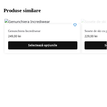
Produse similare
Genunchiera Incrediwear
Sosete de ski cu 
249,00
lei
229,00
lei
Selectează opțiunile
S