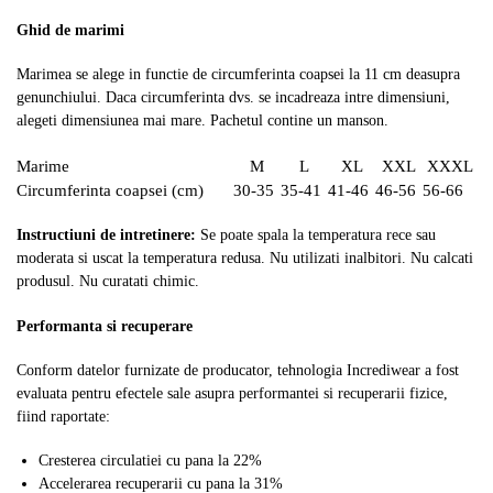
Ghid de marimi
Marimea se alege in functie de circumferinta coapsei la 11 cm deasupra
genunchiului. Daca circumferinta dvs. se incadreaza intre dimensiuni,
alegeti dimensiunea mai mare. Pachetul contine un manson.
Marime
M
L
XL
XXL
XXXL
Circumferinta coapsei (cm)
30-35
35-41
41-46
46-56
56-66
Instructiuni de intretinere:
Se poate spala la temperatura rece sau
moderata si uscat la temperatura redusa. Nu utilizati inalbitori. Nu calcati
produsul. Nu curatati chimic.
Performanta si recuperare
Conform datelor furnizate de producator, tehnologia Incrediwear a fost
evaluata pentru efectele sale asupra performantei si recuperarii fizice,
fiind raportate:
Cresterea circulatiei cu pana la 22%
Accelerarea recuperarii cu pana la 31%