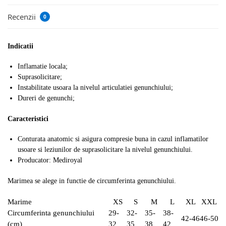
Recenzii
0
Indicatii
Inflamatie locala;
Suprasolicitare;
Instabilitate usoara la nivelul articulatiei genunchiului;
Dureri de genunchi;
Caracteristici
Conturata anatomic si asigura compresie buna in cazul inflamatilor
usoare si leziunilor de suprasolicitare la nivelul genunchiului.
Producator: Mediroyal
Marimea se alege in functie de circumferinta genunchiului.
Marime
XS
S
M
L
XL
XXL
Circumferinta genunchiului
29-
32-
35-
38-
42-46
46-50
(cm)
32
35
38
42