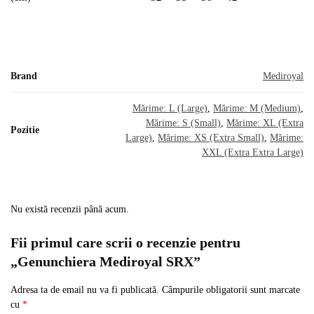
Brand
Mediroyal
Mărime: L (Large)
,
Mărime: M (Medium)
,
Mărime: S (Small)
,
Mărime: XL (Extra
Pozitie
Large)
,
Mărime: XS (Extra Small)
,
Mărime:
XXL (Extra Extra Large)
Nu există recenzii până acum.
Fii primul care scrii o recenzie pentru
„Genunchiera Mediroyal SRX”
Adresa ta de email nu va fi publicată.
Câmpurile obligatorii sunt marcate
cu
*