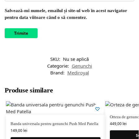
Salvează-mi numele, emailul și site-ul web în acest navigator
pentru data viitoare când o să comentez.
SKU:
Nu se aplică
Categorie:
Genunchi
Brand:
Mediroyal
Produse similare
Orteza de genun
449,00
lei
Banda universala pentru genunchi Push Med Patella
149,00
lei
S