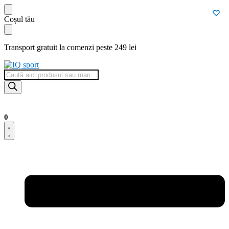
Skip
Skip
Coșul tău
to
to
navigation
content
Transport gratuit la comenzi peste 249 lei
Products
search
0