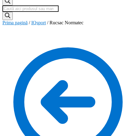
Products
search
Prima pagină
/
IQsport
/
Rucsac Normatec