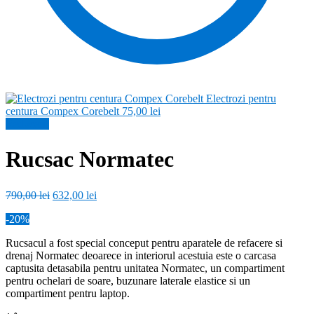
Electrozi pentru
centura Compex Corebelt
75,00
lei
Reduceri!
Rucsac Normatec
Prețul
Prețul
790,00
lei
632,00
lei
inițial
curent
-20%
a
este:
fost:
632,00 lei.
Rucsacul a fost special conceput pentru aparatele de refacere si
790,00 lei.
drenaj Normatec deoarece in interiorul acestuia este o carcasa
captusita detasabila pentru unitatea Normatec, un compartiment
pentru ochelari de soare, buzunare laterale elastice si un
compartiment pentru laptop.