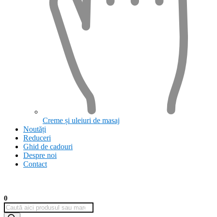
Creme și uleiuri de masaj
Noutăți
Reduceri
Ghid de cadouri
Despre noi
Contact
0
Products
search