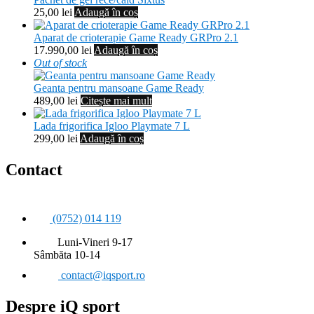
25,00
lei
Adaugă în coș
Aparat de crioterapie Game Ready GRPro 2.1
17.990,00
lei
Adaugă în coș
Out of stock
Geanta pentru mansoane Game Ready
489,00
lei
Citește mai mult
Lada frigorifica Igloo Playmate 7 L
299,00
lei
Adaugă în coș
Contact
(0752) 014 119
Luni-Vineri 9-17
Sâmbăta 10-14
contact@iqsport.ro
Despre iQ sport