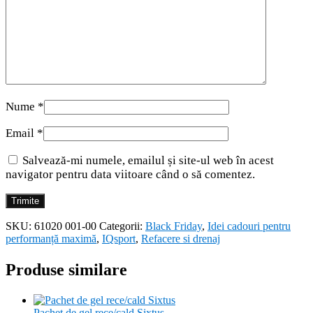
Nume
*
Email
*
Salvează-mi numele, emailul și site-ul web în acest
navigator pentru data viitoare când o să comentez.
SKU:
61020 001-00
Categorii:
Black Friday
,
Idei cadouri pentru
performanță maximă
,
IQsport
,
Refacere si drenaj
Produse similare
Pachet de gel rece/cald Sixtus