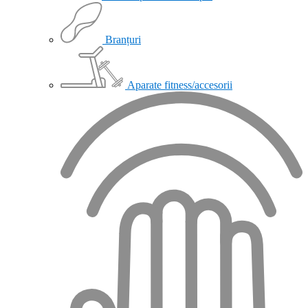
Branțuri
Aparate fitness/accesorii