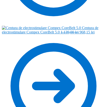
Centura de
Prețul
Prețul
electrostimulare Compex CoreBelt 5.0
1.139,00
lei
968,15
lei
inițial
curent
a
este:
fost:
968,15 l
1.139,00 lei.