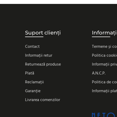
Suport clienți
Informați
Contact
Termene și co
Informații retur
Politica cooki
Returnează produse
Informații pri
Plată
A.N.C.P.
Reclamații
Politica de co
Garanție
Informații pla
Livrarea comenzilor