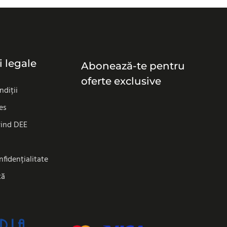
i legale
Abonează-te pentru
oferte exclusive
ndiții
es
vind DEE
nfidențialitate
tă