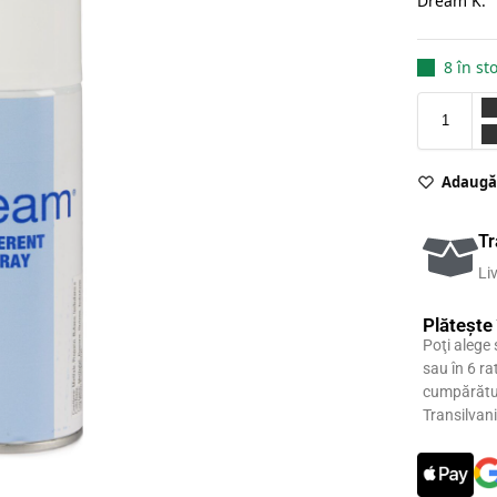
Dream K.
8 în st
Adaugă 
Tr
Li
Plătește
Poţi alege
sau în 6 r
cumpărătur
Transilvan