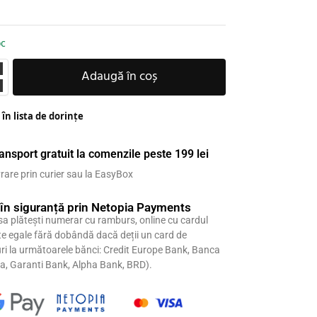
oc
Adaugă în coș
în lista de dorințe
ansport gratuit la comenzile peste 199 lei
vrare prin curier sau la EasyBox
 în siguranță prin Netopia Payments
 sa plăteşti numerar cu ramburs, online cu cardul
ate egale fără dobândă dacă deții un card de
i la următoarele bănci: Credit Europe Bank, Banca
ia, Garanti Bank, Alpha Bank, BRD).