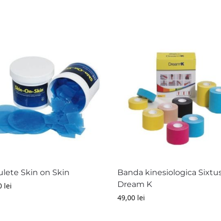
ulete Skin on Skin
Banda kinesiologica Sixtu
Dream K
0
lei
49,00
lei