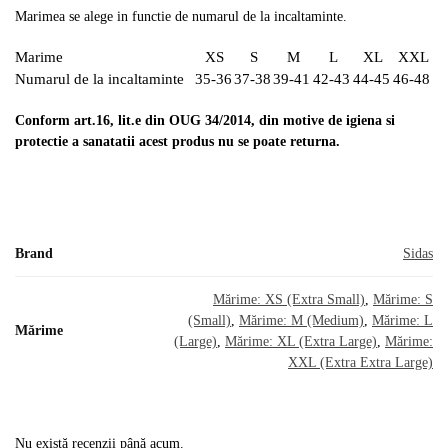
Marimea se alege in functie de numarul de la incaltaminte.
Marime
XS
S
M
L
XL
XXL
Numarul de la incaltaminte
35-36
37-38
39-41
42-43
44-45
46-48
Conform art.16, lit.e din OUG 34/2014, din motive de igiena si
protectie a sanatatii acest produs nu se poate returna.
Brand
Sidas
Mărime: XS (Extra Small)
,
Mărime: S
(Small)
,
Mărime: M (Medium)
,
Mărime: L
Mărime
(Large)
,
Mărime: XL (Extra Large)
,
Mărime:
XXL (Extra Extra Large)
Nu există recenzii până acum.