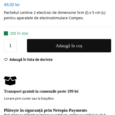
49,00
lei
Pachetul contine 2 electrozi de dimensine 5cm (l) x 5 cm (L)
pentru aparatele de electrostimulare Compex.
205 în stoc
Adaugă în coș
Adaugă în lista de dorințe
Transport gratuit la comenzile peste 199 lei
Livrare prin curier sau la EasyBox
Plătește în siguranță prin Netopia Payments
Poţi alege sa plăteşti numerar cu ramburs, online cu cardul sau în 6