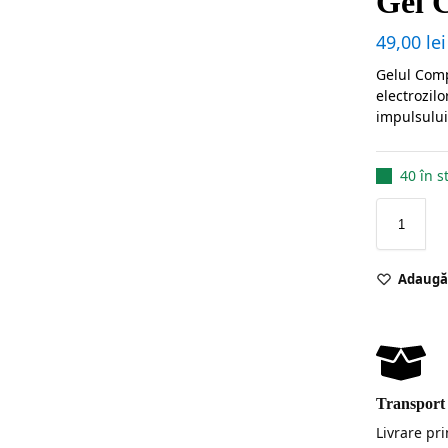
Gel 
49,00
lei
Gelul Comp
electrozil
impulsului
40 în s
Adaugă 
Transport 
Livrare pr