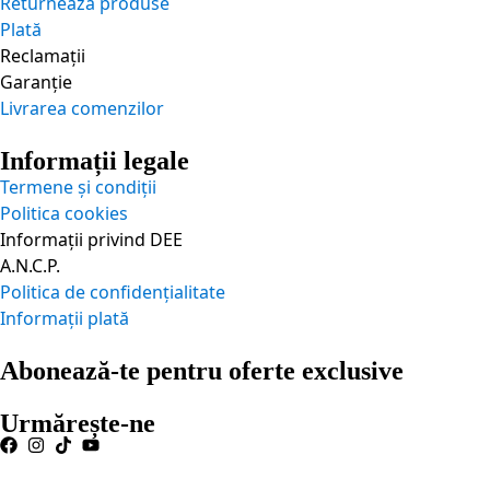
Returnează produse
Plată
Reclamații
Garanție
Livrarea comenzilor
Informații legale
Termene și condiții
Politica cookies
Informații privind DEE
A.N.C.P.
Politica de confidențialitate
Informații plată
Abonează-te pentru oferte exclusive
Urmărește-ne