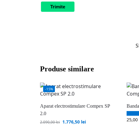
S
Produse similare
-15%
Aparat electrostimulare Compex SP
Banda
2.0
25,00
1.776,50
lei
2.090,00
lei