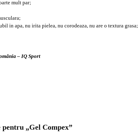
arte mult par;
musculara;
ubil in apa, nu irita pielea, nu corodeaza, nu are o textura grasa;
România – IQ Sport
zie pentru „Gel Compex”