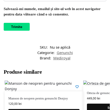
Salvează-mi numele, emailul și site-ul web în acest navigator
pentru data viitoare când o să comentez.
SKU:
Nu se aplică
Categorie:
Genunchi
Brand:
Mediroyal
Produse similare
Orteza de genun
449,00
lei
Manson de neopren pentru genunchi Donjoy
120,00
lei
S