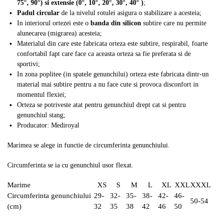
75°, 90°) si extensie (0°, 10°, 20°, 30°, 40° )
;
Padul circular
de la nivelul rotulei asigura o stabilizare a acesteia;
In interiorul ortezei este o
banda din silicon
subtire care nu permite
alunecarea (migrarea) acesteia;
Materialul din care este fabricata orteza este subtire, respirabil, foarte
confortabil fapt care face ca aceasta orteza sa fie preferata si de
sportivi;
In zona poplitee (in spatele genunchilui) orteza este fabricata dintr-un
material mai subtire pentru a nu face cute si provoca disconfort in
momentul flexiei;
Orteza se potriveste atat pentru genunchiul drept cat si pentru
genunchiul stang;
Producator: Mediroyal
Marimea se alege in functie de circumferinta genunchiului.
Circumferinta se ia cu genunchiul usor flexat.
Marime
XS
S
M
L
XL
XXL
XXXL
Circumferinta genunchiului
29-
32-
35-
38-
42-
46-
50-54
(cm)
32
35
38
42
46
50