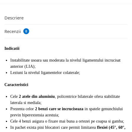
Descriere
Recenzii
0
Indicatii
Instabilitate usoara sau moderata la nivelul ligamentului incrucisat
anterior (LIA);
Leziuni la nivelul ligamentelor colaterale;
Caracteristici
Cele
2 atele din aluminiu
, policentrice bilaterale ofera stabilitate
laterala si mediala;
Prezenta celor
2 benzi care se incruciseaza
in spatele genunchiului
previn hiperextensia acestuia;
Cele 4 benzi asigura o fixare mai buna a ortezei pe coapsa si gamba;
In pachet exista pini blocatori care permit limitarea
flexiei (45°, 60°,