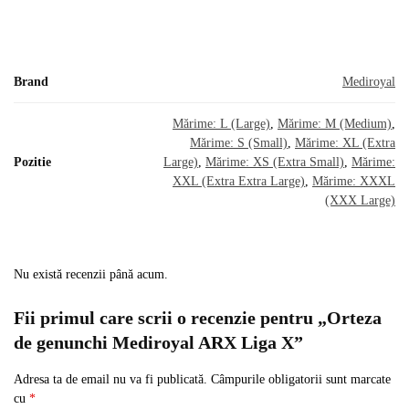
Brand
Mediroyal
Mărime: L (Large)
,
Mărime: M (Medium)
,
Mărime: S (Small)
,
Mărime: XL (Extra
Pozitie
Large)
,
Mărime: XS (Extra Small)
,
Mărime:
XXL (Extra Extra Large)
,
Mărime: XXXL
(XXX Large)
Nu există recenzii până acum.
Fii primul care scrii o recenzie pentru „Orteza
de genunchi Mediroyal ARX Liga X”
Adresa ta de email nu va fi publicată.
Câmpurile obligatorii sunt marcate
cu
*